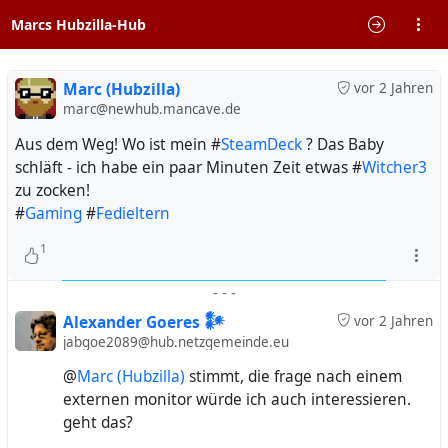
Marcs Hubzilla-Hub
Marc (Hubzilla)
vor 2 Jahren
marc@newhub.mancave.de
Aus dem Weg! Wo ist mein #
SteamDeck
? Das Baby
schläft - ich habe ein paar Minuten Zeit etwas #
Witcher3
zu zocken!
#
Gaming
#
Fedieltern
1
-
-
-
Alexander Goeres 𒀯
vor 2 Jahren
jabgoe2089@hub.netzgemeinde.eu
@
Marc (Hubzilla)
stimmt, die frage nach einem
externen monitor würde ich auch interessieren.
geht das?