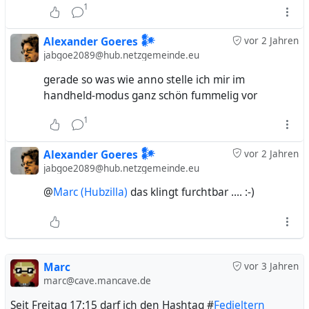
1
Alexander Goeres 𒀯
vor 2 Jahren
jabgoe2089@hub.netzgemeinde.eu
gerade so was wie anno stelle ich mir im
handheld-modus ganz schön fummelig vor
1
Alexander Goeres 𒀯
vor 2 Jahren
jabgoe2089@hub.netzgemeinde.eu
@
Marc (Hubzilla)
das klingt furchtbar .... :-)
Marc
vor 3 Jahren
marc@cave.mancave.de
Seit Freitag 17:15 darf ich den Hashtag #
Fedieltern