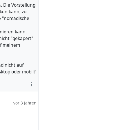
. Die Vorstellung
cken kann, zu
ie "nomadische
nnieren kann.
 nicht "gekapert"
auf meinem
nd nicht auf
sktop oder mobil?
vor 3 Jahren