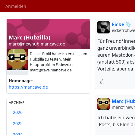
Anmelden
Eicke 🫧
eickefrohwe
Marc (Hubzilla)
Für Freund*innen
marc@newhub.mancave.de
ganz unverbindli
Dieses Profil habe ich erstellt, um
euren Mastodon-F
Hubzilla zu testen. Mein
(anstatt 500) ab
Hauptprofil im Fediverse:
Vorteile, aber da
marc@cave.mancave.de
Homepage:
https://mancave.de
Marc (Hub
ARCHIVE
marc@newh
2026
Ich habe ein weni
2025
-Posts, bis Elon a
2024