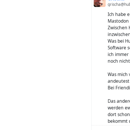
grischa@hub
Ich habe e
Mastodon I
Zwischen H
inzwischen
Was bei Hu
Software s
ich immer 
noch nicht
Was mich v
andeutest 
Bei Friendi
Das andere
werden ewig
dort scho
bekommt u
erlebt.