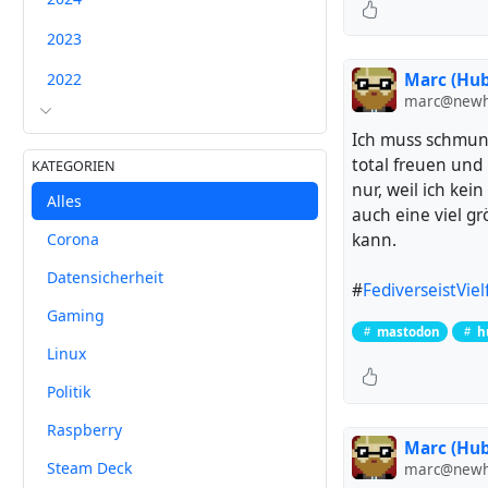
2023
2022
Marc (Hub
marc@newh
Ich muss schmun
total freuen und 
KATEGORIEN
nur, weil ich kein
Alles
auch eine viel g
kann.
Corona
Datensicherheit
#
FediverseistViel
Gaming
mastodon
h
Linux
Politik
Raspberry
Marc (Hub
Steam Deck
marc@newh