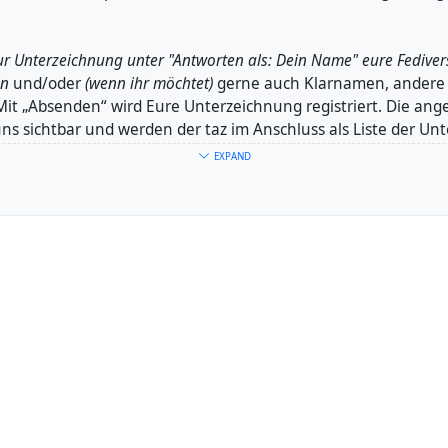
zur Unterzeichnung unter "Antworten als: Dein Name" eure Fediver
in
und/oder
(wenn ihr möchtet)
gerne auch Klarnamen, andere 
Mit „Absenden“ wird Eure Unterzeichnung registriert. Die an
ns sichtbar und werden der taz im Anschluss als Liste der Un
ngaben im Kommentarfeld sind offen einsehbar.
EXPAND
erbeere
@caos
@caos
Fediverse
#Diaspora
#Mastodon
#Hubzilla
#Pleroma
#Peertu
izon
#Alternativen
#Twitter
#Facebook
#Spacehorst
#MachEtT
🚀