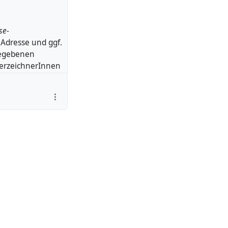
se-
Adresse und ggf.
gegebenen
terzeichnerInnen
be
#Friendica
azze