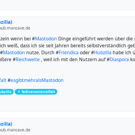
zilla)
ub.mancave.de
zeln wenn bei #
Mastodon
Dinge eingeführt werden über die s
ich weiß, dass ich sie seit Jahren bereits selbstverständlich ge
 #
Mastodon
nutze. Durch #
Friendica
oder #
Hubzilla
habe ich 
rößere #
Reichweite
, weil ich mit den Nutzern auf #
Diaspora
ko
falt
#
esgibtmehralsMastodon
ubzilla
fediverseistvielfalt
zilla)
ub.mancave.de