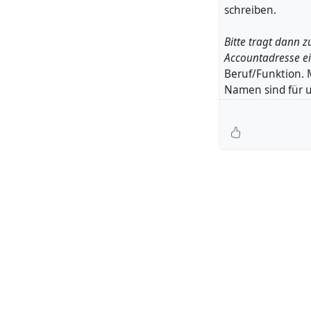
schreiben.
Bitte tragt dann 
Accountadresse e
Beruf/Funktion. 
Namen sind für u
geschickt. Die A
@ueckueck
@Aak
@tazgetroete
#Fediverse
#Push
#Pixelfed
#Mobil
#PrivacyMatters
#BoostWelcome