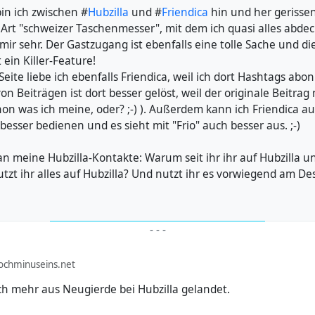
bin ich zwischen #
Hubzilla
und #
Friendica
hin und her gerissen
e Art "schweizer Taschenmesser", mit dem ich quasi alles abde
 mir sehr. Der Gastzugang ist ebenfalls eine tolle Sache und d
t ein Killer-Feature!
eite liebe ich ebenfalls Friendica, weil ich dort Hashtags abo
on Beiträgen ist dort besser gelöst, weil der originale Beitrag
chon was ich meine, oder? ;-) ). Außerdem kann ich Friendica 
 besser bedienen und es sieht mit "Frio" auch besser aus. ;-)
n meine Hubzilla-Kontakte: Warum seit ihr ihr auf Hubzilla u
tzt ihr alles auf Hubzilla? Und nutzt ihr es vorwiegend am De
-
-
-
ochminuseins.net
ch mehr aus Neugierde bei Hubzilla gelandet.