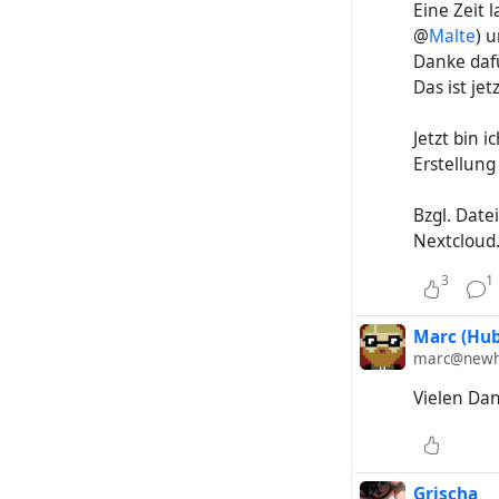
Eine Zeit 
@
Malte
) 
Danke dafü
Das ist jet
Jetzt bin 
Erstellung
Bzgl. Date
Nextcloud
3
1
Marc (Hub
marc@newh
Vielen Dan
Grischa