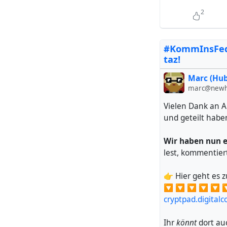
2
Somit: Ich
Friendica 
inzwischen
#KommInsFedi
taz!
Marc (Hub
marc@newh
Vielen Dank an A
und geteilt habe
Wir haben nun e
lest, kommentiert
👉 Hier geht es 
🔽 🔽 🔽 🔽 🔽 
cryptpad.digital
Ihr
könnt
dort au