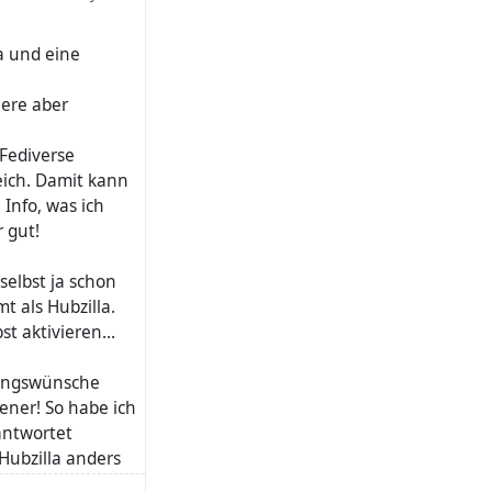
a und eine
iere aber
 Fediverse
eich. Damit kann
 Info, was ich
 gut!
selbst ja schon
t als Hubzilla.
st aktivieren...
rungswünsche
fener! So habe ich
antwortet
ubzilla anders