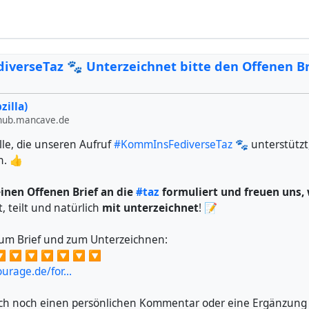
 finde einiges an Hubzilla verdammt cool, aber seit dem ich m
beschäftigt habe, verbringe ich dort deutlich mehr Zeit und in 
 eigentlich nahezu keine mehr. :-)
verseTaz 🐾 Unterzeichnet bitte den Offenen Br
zilla)
ub.mancave.de
lle, die unseren Aufruf
#KommInsFediverseTaz
🐾 unterstütz
n. 👍
inen Offenen Brief an die
#taz
formuliert und freuen uns,
, teilt und natürlich
mit unterzeichnet
! 📝
zum Brief und zum Unterzeichnen:
 🔽 🔽 🔽 🔽 🔽 🔽
courage.de/for…
ch noch einen persönlichen Kommentar oder eine Ergänzung 