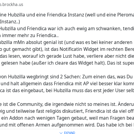
.brockha.us
ine Hubzilla und eine Friendica Instanz (well und eine Plerom
nstanz..)
ubzilla und Friendica war ich auch ewig am schwanken, tend
 immer mehr zu Friendica..
bzilla mMn absolut genial ist (und was es bei keiner anderen
o gut gemacht gibt), ist das Notificatin Widget im rechten Ber
das lesen, worauf ich gerade Lust habe, verliere aber nicht die
 gelesen habe (außer ich cleare das Widget halt). Das ist super
on Hubzilla wegbringt sind 2 Sachen: Zum einen das, was Du 
und halt allgemein dass Friendica mit AP viel besser klar komm
ca ist das eingebaut, bei Hubzilla muss das erst jeder User selb
 ist die Community, die irgendwie nicht so meines ist. Ände
 und teilweise fast religiös diskutiert, Friendica ist da viel of
n ein Addon nach wenigen Tagen gebaut, weil man Fragen be
nd mit offenen Armen aufgenommen wird. Das habe ich bei H
EXPAND