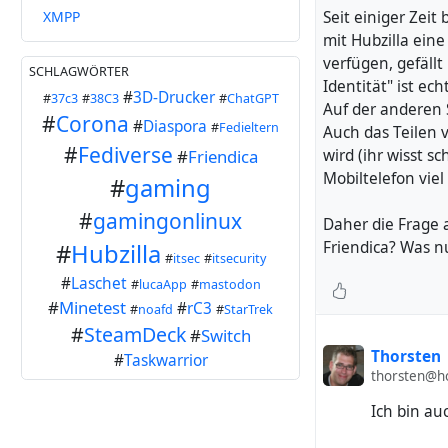
XMPP
Seit einiger Zeit 
mit Hubzilla ein
verfügen, gefällt
SCHLAGWÖRTER
Identität" ist ech
#
3D-Drucker
#
37c3
#
38C3
#
ChatGPT
Auf der anderen S
#
Corona
#
Diaspora
#
Fedieltern
Auch das Teilen v
#
Fediverse
#
Friendica
wird (ihr wisst s
Mobiltelefon viel
#
gaming
#
gamingonlinux
Daher die Frage a
Friendica? Was nu
#
Hubzilla
#
itsec
#
itsecurity
#
Laschet
#
lucaApp
#
mastodon
#
Minetest
#
rC3
#
noafd
#
StarTrek
#
SteamDeck
#
Switch
Thorsten
#
Taskwarrior
thorsten@h
Ich bin au