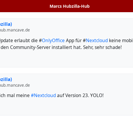
Marcs Hubzilla-Hub
zilla)
ub.mancave.de
pdate erlaubt die #
OnlyOffice
App für #
Nextcloud
keine mobi
en Community-Server installiert hat. Sehr, sehr schade!
zilla)
ub.mancave.de
 ich mal meine
#Nextcloud
auf Version 23. YOLO!