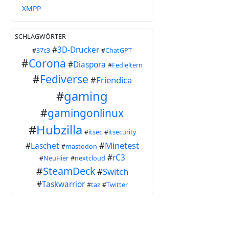
XMPP
SCHLAGWÖRTER
#
3D-Drucker
#
37c3
#
ChatGPT
#
Corona
#
Diaspora
#
Fedieltern
#
Fediverse
#
Friendica
#
gaming
#
gamingonlinux
#
Hubzilla
#
itsec
#
itsecurity
#
Minetest
#
Laschet
#
mastodon
#
rC3
#
NeuHier
#
nextcloud
#
SteamDeck
#
Switch
#
Taskwarrior
#
taz
#
Twitter