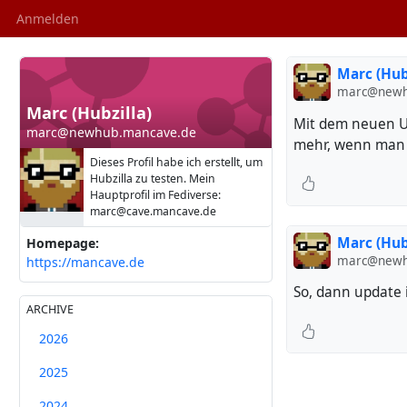
Anmelden
Marc (Hub
marc@newh
Marc (Hubzilla)
Mit dem neuen U
marc@newhub.mancave.de
mehr, wenn man d
Dieses Profil habe ich erstellt, um
Hubzilla zu testen. Mein
Hauptprofil im Fediverse:
marc@cave.mancave.de
Marc (Hub
Homepage:
marc@newh
https://mancave.de
So, dann update
ARCHIVE
2026
2025
2024