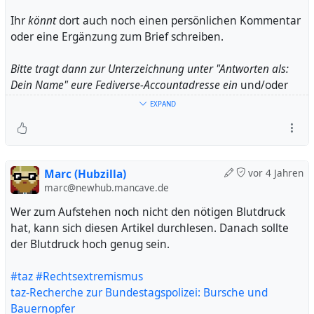
Ihr
könnt
dort auch noch einen persönlichen Kommentar
oder eine Ergänzung zum Brief schreiben.
Bitte tragt dann zur Unterzeichnung unter "Antworten als:
Dein Name" eure Fediverse-Accountadresse ein
und/oder
(wenn ihr möchtet)
gerne auch Klarnamen, andere
EXPAND
Adresse und ggf. Beruf/Funktion. Mit „Absenden“ wird
Eure Unterzeichnung registriert. Die angegebenen
Namen sind für uns sichtbar und werden der taz im
Anschluss als Liste der UnterzeichnerInnen geschickt. Die
Marc (Hubzilla)
vor 4 Jahren
Angaben im Kommentarfeld sind offen einsehbar.
marc@newhub.mancave.de
Wer zum Aufstehen noch nicht den nötigen Blutdruck
hat, kann sich diesen Artikel durchlesen. Danach sollte
der Blutdruck hoch genug sein.
#taz
#Rechtsextremismus
@ueckueck
@Aakerbeere
@caos
@caos
taz-Recherche zur Bundestagspolizei: Bursche und
@tazgetroete
Bauernopfer