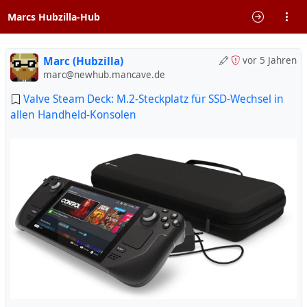
Marcs Hubzilla-Hub
Marc (Hubzilla)
vor 5 Jahren
marc@newhub.mancave.de
Valve Steam Deck: M.2-Steckplatz für SSD-Wechsel in
allen Handheld-Konsolen